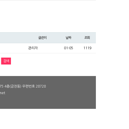
글쓴이
날짜
조회
관리자
01-05
1119
5 4층(금천동) 우편번호 28728
net