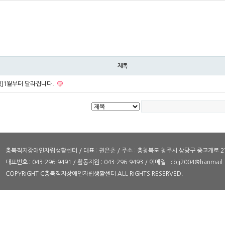
제목
]1월부터 달라집니다.
충북직지장애인자립생활센터 / 대표 : 권은춘 / 주소 : 충청북도 청주시 상당구 중고개로 27
대표번호 : 043-296-9491 / 활동지원 : 043-296-9493 / 이메일 : cbjj2004@hanmail.
COPYRIGHT C충북직지장애인자립생활센터 ALL RIGHTS RESERVED.