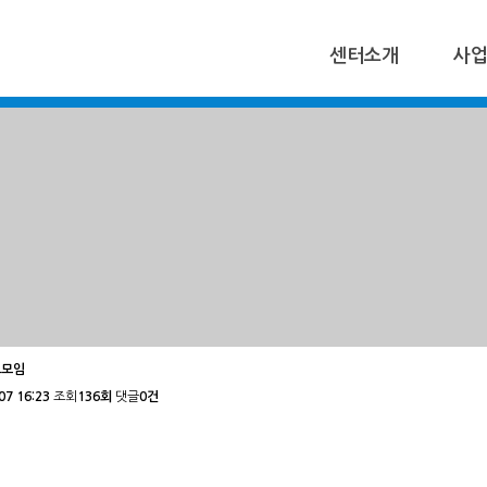
센터소개
사
조모임
07 16:23
조회
136회
댓글
0건